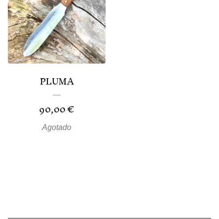
PLUMA
90,00
€
Agotado