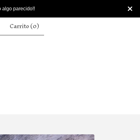
 algo parecido!!
Carrito (
0
)