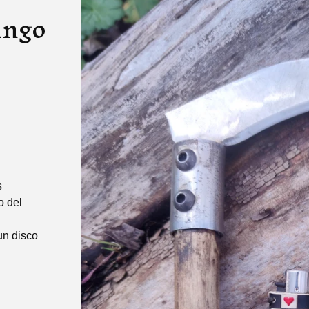
ango
s
o del
un disco