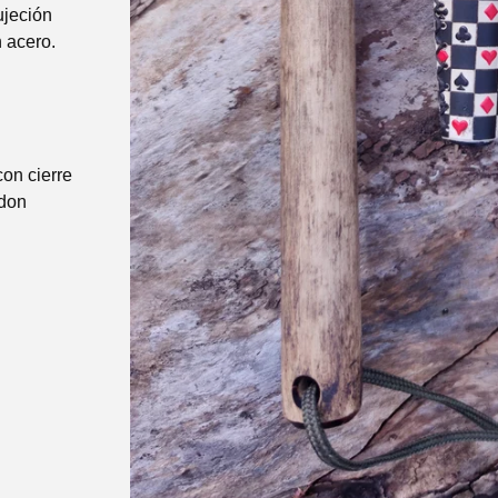
ujeción
 acero.
on cierre
rdon