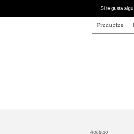
Si te gusta alg
Productos
Agotado